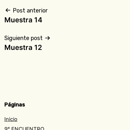
Navegación
Post anterior
Muestra 14
de
entradas
Siguiente post
Muestra 12
Páginas
Inicio
9° ENCUENTRO