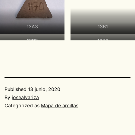
13A3
13B1
13B2
13B3
Published
13 junio, 2020
By
josealvariza
Categorized as
Mapa de arcillas