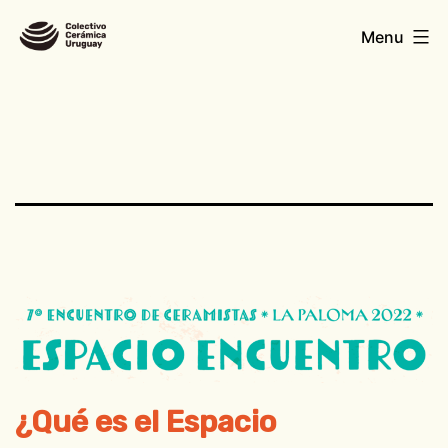
Skip
Colectivo
Menu
to
Cerámica
content
Uruguay
¿Qué es el Espacio